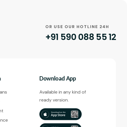
OR USE OUR HOTLINE 24H
+91 590 088 55 12
n
Download App
lans
Available in any kind of
ready version.
e
nt
ance