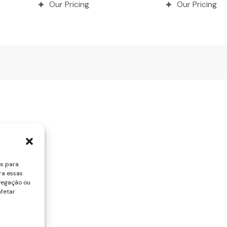
Our Pricing
Our Pricing
es para
ra essas
vegação ou
afetar