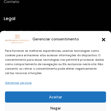
Contato
Legal
Declaração de privacidade
Gerenciar consentimento
Política de Cookies
Isenção de Responsabilidade
Para fornecer as melhores experiências, usamos tecnologias como
cookies para armazenar e/ou acessar informações do dispositivo. O
Termos e condições
consentimento para essas tecnologias nos permitirá processar dados
como comportamento de navegação ou IDs exclusivos neste site. Não
consentir ou retirar o consentimento pode afetar negativamente
certos recursos e funções.
Gerenciar serviços
Copyright © 2026 todos os direitos reservados
Aceitar
Desenvolvido por
dani.santis
/
balako.digital
Negar