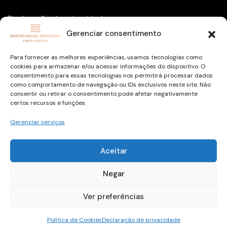
Declaração de privacidade
Gerenciar consentimento
Política de Cookies
Isenção de Responsabilidade
Para fornecer as melhores experiências, usamos tecnologias como
cookies para armazenar e/ou acessar informações do dispositivo. O
Termos e condições
consentimento para essas tecnologias nos permitirá processar dados
como comportamento de navegação ou IDs exclusivos neste site. Não
consentir ou retirar o consentimento pode afetar negativamente
certos recursos e funções.
Gerenciar serviços
Copyright © 2026 todos os direitos reservados
Aceitar
Desenvolvido por
dani.santis
/
balako.digital
Negar
Ver preferências
Política de Cookies
Declaração de privacidade