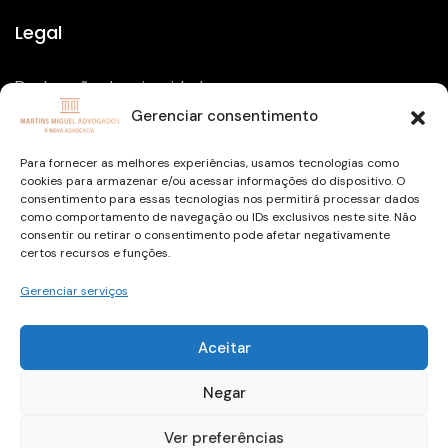
Legal
Declaração de privacidade
Gerenciar consentimento
Política de Cookies
Isenção de Responsabilidade
Para fornecer as melhores experiências, usamos tecnologias como
cookies para armazenar e/ou acessar informações do dispositivo. O
Termos e condições
consentimento para essas tecnologias nos permitirá processar dados
como comportamento de navegação ou IDs exclusivos neste site. Não
consentir ou retirar o consentimento pode afetar negativamente
certos recursos e funções.
Gerenciar serviços
Copyright © 2026 todos os direitos reservados
Aceitar
Desenvolvido por
dani.santis
/
balako.digital
Negar
Ver preferências