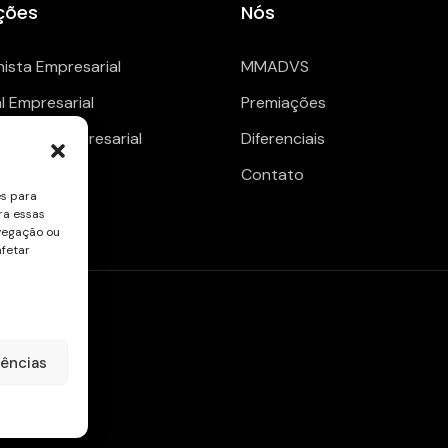
ções
Nós
hista Empresarial
MMADVS
al Empresarial
Premiações
enciario Empresarial
Diferenciais
Contato
es para
ra essas
vegação ou
afetar
rências