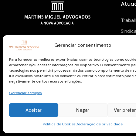
Atua
Trabal
Sindic
NOSSAS REDES SOCIAIS
Previd
Gerenciar consentimento
Para fornecer as melhores experiências, usamos tecnologias como cooki
armazenar e/ou acessar informações do dispositivo. O consentimento pa
tecnologias nos permitirá processar dados como comportamento de na
IDs exclusivos neste site. Não consentir ou retirar o consentimento pode 
negativamente certos recursos e funções.
Gerenciar serviços
Copyright © 2026 todos os direitos reservados
Aceitar
Negar
Ver prefe
Política de Cookies
Declaração de privacidade