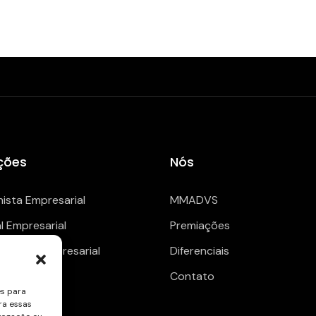
ções
Nós
hista Empresarial
MMADVS
al Empresarial
Premiações
enciario Empresarial
Diferenciais
Contato
es para
ra essas