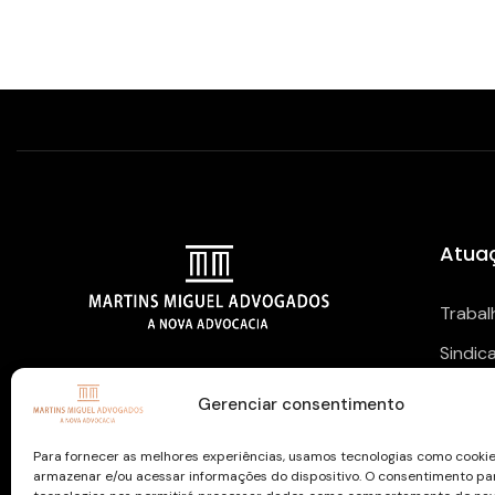
Atua
Trabal
Sindic
NOSSAS REDES SOCIAIS
Previd
Gerenciar consentimento
Para fornecer as melhores experiências, usamos tecnologias como cooki
armazenar e/ou acessar informações do dispositivo. O consentimento pa